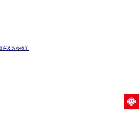
滑座及齿条模组