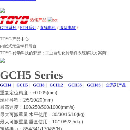
热销产品
GTH系列
/
ETH系列
/
直线电机
/
微型电缸
/
TOYO/产品中心
内嵌式无尘螺杆滑台
TOYO-传动科技的梦想；工业自动化传动件系统解决方案商!
GCH5 Series
GCH4
｜
GCH5
｜
GCH8
｜
GCH12
｜
GCH5S
｜
GCH8S
｜
全系列产品
重复定位精度：±0.005(mm)
螺杆导程：2/5/10/20(mm)
最高速度：100/250/500/1000(mm/s)
最大可搬重量 水平使用：30/30/15/10(kg)
最大可搬重量 垂直使用：10/10/5/2.5(kg)
定格推力：854/341/170/85(N)