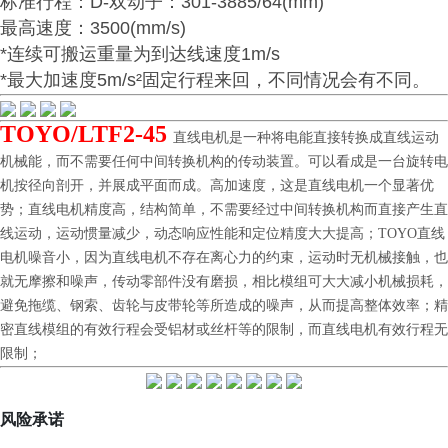
标准行程：D-双动子：301-3885/64(mm)
最高速度：3500(mm/s)
*连续可搬运重量为到达线速度1m/s
*最大加速度5m/s²固定行程来回，不同情况会有不同。
TOYO/LTF2-45
直线电机是一种将电能直接转换成直线运动
机械能，而不需要任何中间转换机构的传动装置。可以看成是一台旋转电
机按径向剖开，并展成平面而成。高加速度，这是直线电机一个显著优
势；直线电机精度高，结构简单，不需要经过中间转换机构而直接产生直
线运动，运动惯量减少，动态响应性能和定位精度大大提高；TOYO直线
电机噪音小，因为直线电机不存在离心力的约束，运动时无机械接触，也
就无摩擦和噪声，传动零部件没有磨损，相比模组可大大减小机械损耗，
避免拖缆、钢索、齿轮与皮带轮等所造成的噪声，从而提高整体效率；精
密直线模组的有效行程会受铝材或丝杆等的限制，而直线电机有效行程无
限制；
风险承诺